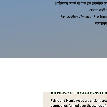
आर्कएंजल फार्म्स के पास इस तकनीक का 
अलावा कहीं औ
टिकाऊ जीवन और आध्यात्मिक विकास को 
एक समय म