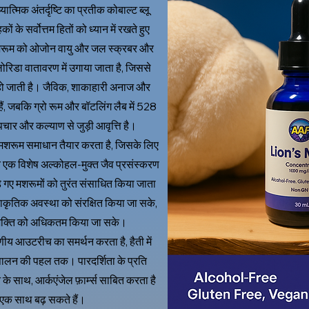
्मिक अंतर्दृष्टि का प्रतीक कोबाल्ट ब्लू
के सर्वोत्तम हितों को ध्यान में रखते हुए
मशरूम को ओजोन वायु और जल स्क्रबर और
रिडा वातावरण में उगाया जाता है, जिससे
ो जाती है। जैविक, शाकाहारी अनाज और
ं, जबकि ग्रो रूम और बॉटलिंग लैब में 528
उपचार और कल्याण से जुड़ी आवृत्ति है।
मशरूम समाधान तैयार करता है, जिसके लिए
त एक विशेष अल्कोहल-मुक्त जैव प्रसंस्करण
े गए मशरूमों को तुरंत संसाधित किया जाता
राकृतिक अवस्था को संरक्षित किया जा सके,
शक्ति को अधिकतम किया जा सके।
रणीय आउटरीच का समर्थन करता है, हैती में
र पालन की पहल तक। पारदर्शिता के प्रति
 के साथ, आर्कएंजेल फ़ार्म्स साबित करता है
 एक साथ बढ़ सकते हैं।