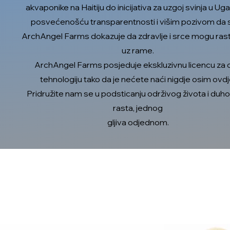
akvaponike na Haitiju do inicijativa za uzgoj svinja u Uga
posvećenošću transparentnosti i višim pozivom da sl
ArchAngel Farms dokazuje da zdravlje i srce mogu ras
uz rame.
ArchAngel Farms posjeduje ekskluzivnu licencu za 
tehnologiju tako da je nećete naći nigdje osim ovdj
Pridružite nam se u podsticanju održivog života i du
rasta, jednog
gljiva odjednom.