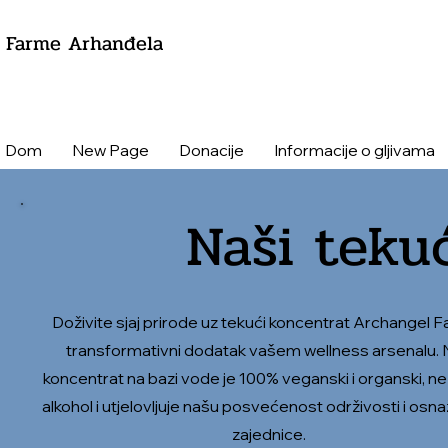
Farme Arhanđela
Dom
New Page
Donacije
Informacije o gljivama
Naši teku
Doživite sjaj prirode uz tekući koncentrat Archangel 
transformativni dodatak vašem wellness arsenalu.
koncentrat na bazi vode je 100% veganski i organski, ne
alkohol i utjelovljuje našu posvećenost održivosti i osna
zajednice.