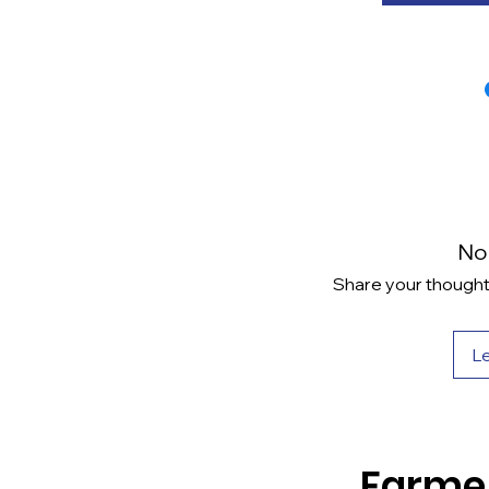
No
Share your thoughts.
L
Farme