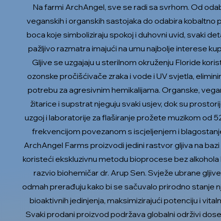
Na farmi ArchAngel, sve se radi sa svrhom. Od oda
veganskih i organskih sastojaka do odabira kobaltno p
boca koje simboliziraju spokoj i duhovni uvid, svaki det
pažljivo razmatra imajući na umu najbolje interese ku
Gljive se uzgajaju u sterilnom okruženju Floride koris
ozonske pročišćivače zraka i vode i UV svjetla, eliminir
potrebu za agresivnim hemikalijama. Organske, veg
žitarice i supstrat njeguju svaki usjev, dok su prostori
uzgoj i laboratorije za flaširanje prožete muzikom od 5
frekvencijom povezanom s iscjeljenjem i blagostan
ArchAngel Farms proizvodi jedini rastvor gljiva na bazi
koristeći ekskluzivnu metodu bioprocese bez alkohola k
razvio biohemičar dr. Arup Sen. Svježe ubrane gljive
odmah prerađuju kako bi se sačuvalo prirodno stanje nj
bioaktivnih jedinjenja, maksimizirajući potenciju i vital
Svaki prodani proizvod podržava globalni održivi dose